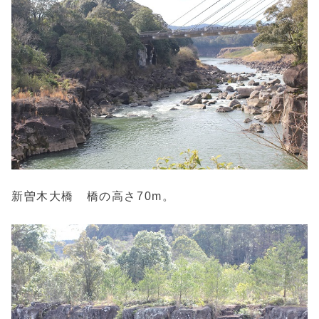
新曽木大橋 橋の高さ70m。