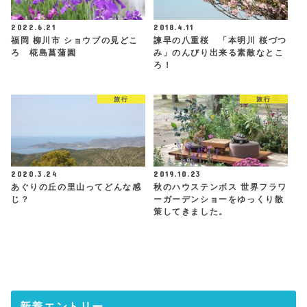
2022.6.21
2018.4.11
福岡 柳川市 ショウブの見どこ
諫早の八重桜 「本明川 桜づつ
ろ 椛島菖蒲園
み」のんびり出来る素敵なとこ
ろ！
旅行
旅行
2020.3.24
2019.10.23
あぐりの丘の里山ってどんな感
秋のハウステンボス 世界フラワ
じ？
ーガーデンショーをゆっくり散
策してきました。
新着エントリー