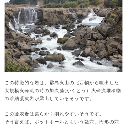
この特徴的な岩は、霧島火山の北西物から噴出した
大規模火砕流の時の加久藤(かくとう）火砕流堆積物
の溶結凝灰岩が露出しているそうです。
この凝灰岩は柔らかく削れやすいそうです。
そう言えば、ポットホールともいう甌穴。円形の穴