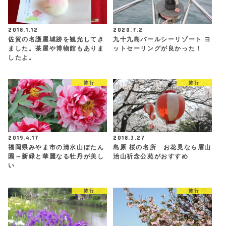
2018.1.12
2020.7.2
佐賀の名護屋城跡を観光してき
九十九島パールシーリゾート ヨ
ました。茶屋や博物館もありま
ットセーリングが良かった！
したよ。
旅行
旅行
2019.4.17
2018.3.27
福岡県みやま市の清水山ぼたん
島原 桜の名所 お花見なら眉山
園～新緑と華麗なる牡丹が美し
治山祈念公苑がおすすめ
い
旅行
旅行