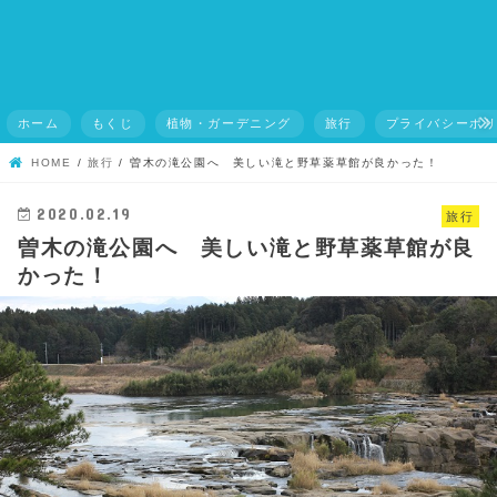
ホーム
もくじ
植物・ガーデニング
旅行
プライバシーポ
HOME
旅行
曽木の滝公園へ 美しい滝と野草薬草館が良かった！
2020.02.19
旅行
曽木の滝公園へ 美しい滝と野草薬草館が良
かった！