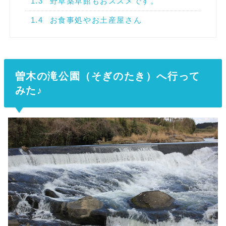
1.3
野草薬草館もおススメです。
1.4
お食事処やお土産屋さん
曽木の滝公園（そぎのたき）へ行って
みた♪