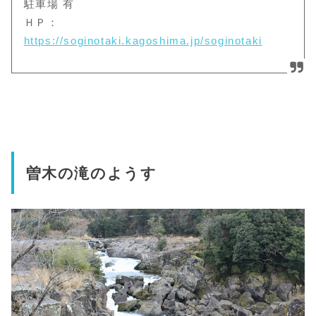
駐車場 有
ＨＰ：
https://soginotaki.kagoshima.jp/soginotaki
曽木の滝のようす