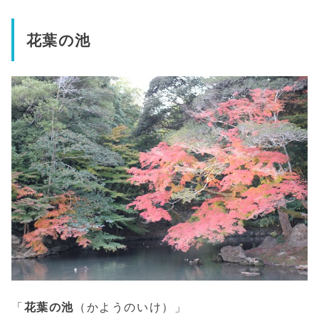
花葉の池
「
花葉の池
（かようのいけ）」