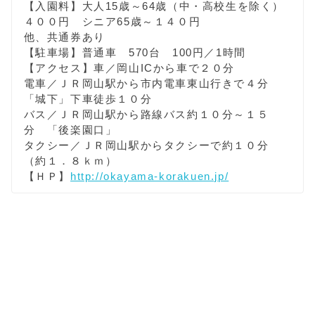
【入園料】大人15歳～64歳（中・高校生を除く）
４００円 シニア65歳～１４０円
他、共通券あり
【駐車場】普通車 570台 100円／1時間
【アクセス】車／岡山ICから車で２０分
電車／ＪＲ岡山駅から市内電車東山行きで４分
「城下」下車徒歩１０分
バス／ＪＲ岡山駅から路線バス約１０分～１５
分 「後楽園口」
タクシー／ＪＲ岡山駅からタクシーで約１０分
（約１．８ｋｍ）
【ＨＰ】
http://okayama-korakuen.jp/