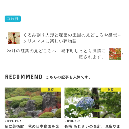
旅行
くるみ割り人形と秘密の王国の見どころや感想～
クリスマスに楽しい夢物語
秋月の紅葉の見どころへ「城下町しっとり風情に
癒されます」
RECOMMEND
こちらの記事も人気です。
旅行
旅行
2019.11.7
2018.5.2
足立美術館 秋の日本庭園を楽
長崎 あじさいの名所、見所やま