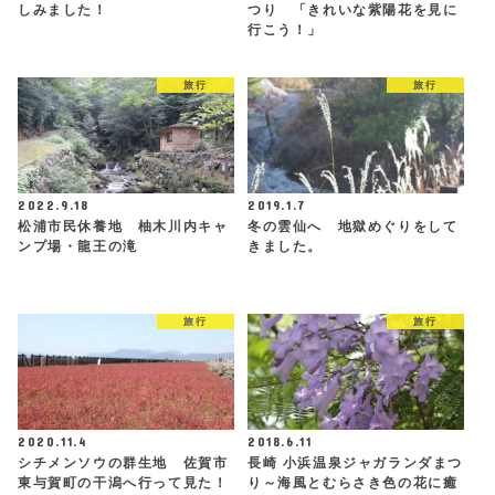
しみました！
つり 「きれいな紫陽花を見に
行こう！」
旅行
旅行
2022.9.18
2019.1.7
松浦市民休養地 柚木川内キャ
冬の雲仙へ 地獄めぐりをして
ンプ場・龍王の滝
きました。
旅行
旅行
2020.11.4
2018.6.11
シチメンソウの群生地 佐賀市
長崎 小浜温泉ジャガランダまつ
東与賀町の干潟へ行って見た！
り～海風とむらさき色の花に癒