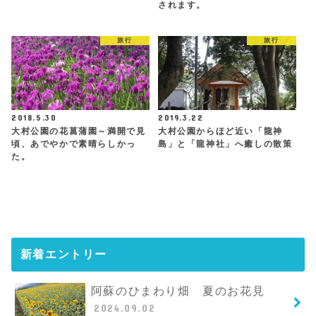
されます。
旅行
旅行
2018.5.30
2019.3.22
大村公園の花菖蒲園～満開で見
大村公園からほど近い「龍神
頃、あでやかで素晴らしかっ
島」と「龍神社」へ癒しの散策
た。
新着エントリー
阿蘇のひまわり畑 夏のお花見
2024.09.02