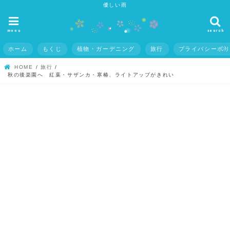
優しい雨
menu
search
ホーム
もくじ
植物・ガーデニング
旅行
プライバシーポ
HOME
旅行
秋の後楽園へ 紅葉・サザンカ・寒椿、ライトアップがきれい