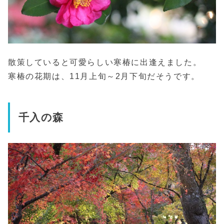
散策していると可愛らしい寒椿に出逢えました。
寒椿の花期は、11
月上旬～
2
月下旬だそうです。
千入の森