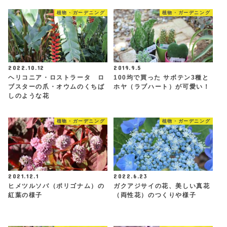
植物・ガーデニング
植物・ガーデニング
2022.10.12
2019.9.5
ヘリコニア・ロストラータ ロ
100均で買った サボテン3種と
ブスターの爪・オウムのくちば
ホヤ（ラブハート）が可愛い！
しのような花
植物・ガーデニング
植物・ガーデニング
2021.12.1
2022.6.23
ヒメツルソバ（ポリゴナム）の
ガクアジサイの花、美しい真花
紅葉の様子
（両性花）のつくりや様子