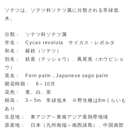
ソテツは、ソテツ科ソテツ属に分類される常緑低
木。
分類： ソテツ科ソテツ属
学名： Cycas revoluta サイカス・レボルタ
和名： 蘇鉄（ソテツ）
別名： 鉄蕉（テッショウ）、鳳尾蕉（ホウビショ
ウ）
英名： Fern palm，Japanese sago palm
開花時期： 6～10月
花色： 黄、白、茶
樹高： 3～5m 常緑低木 ※野生種は8mくらいも
あり
生息地： 東アジア～東南アジア亜熱帯地域
原産地： 日本（九州南端～南西諸島）、中国南部