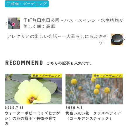
植物・ガーデニング
千町無田水田公園～ハス・スイレン・水生植物が
美しく咲く高原
アレクサとの楽しい会話～一人暮らしにもよさそ
う！
RECOMMEND
こちらの記事も人気です。
植物・ガーデニング
植物・ガーデニング
2020.7.15
2020.9.8
ウォーターポピー（ミズヒナゲ
黄色い丸い花 クラスペディア
シ）の花の様子・特徴や育て
（ゴールデンスティック）
方