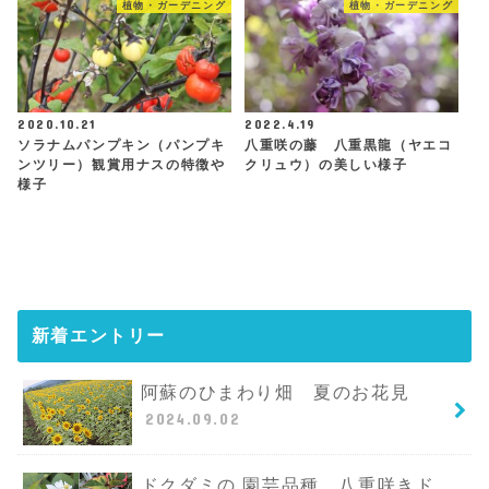
植物・ガーデニング
植物・ガーデニング
2020.10.21
2022.4.19
ソラナムパンプキン（パンプキ
八重咲の藤 八重黒龍（ヤエコ
ンツリー）観賞用ナスの特徴や
クリュウ）の美しい様子
様子
新着エントリー
阿蘇のひまわり畑 夏のお花見
2024.09.02
ドクダミの 園芸品種 八重咲きド