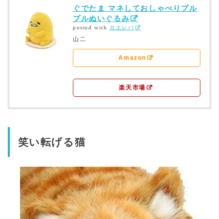
ぐでたま マネしておしゃべりプル
プルぬいぐるみ
posted with
カエレバ
山二
Amazon
楽天市場
笑い転げる猫