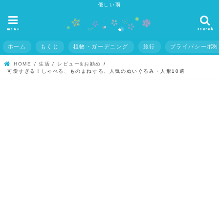
優しい雨
menu
search
ホーム
もくじ
植物・ガーデニング
旅行
プライバシーポ
HOME
生活
レビュー&お勧め
可愛すぎる！しゃべる、ものまねする、人気のぬいぐるみ・人形10選