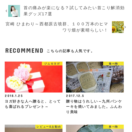
首の痛みが楽になる？試してみたい首こり解消効
果グッズ17選
宮崎 ひまわり～西都原古墳群、１００万本のヒマ
ワリ畑が素晴らしい！
RECOMMEND
こちらの記事も人気です。
ジム＆ヨガ
食べ物
2018.1.25
2017.12.5
ヨガ好きな人へ贈ると、とって
贈り物はうれしい～九州パンケ
も喜ばれるプレゼント～
ーキを焼いてみました。ふんわ
り美味
レビュー&お勧め
食べ物