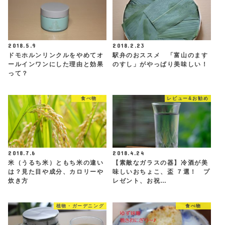
2018.5.9
2018.2.23
ドモホルンリンクルをやめてオ
駅弁のおススメ 「富山のます
ールインワンにした理由と効果
のすし」がやっぱり美味しい！
って？
食べ物
レビュー&お勧め
2018.7.6
2018.4.24
米（うるち米）ともち米の違い
【素敵なガラスの器】冷酒が美
は？見た目や成分、カロリーや
味しいおちょこ、盃 ７選！ プ
炊き方
レゼント、お祝…
植物・ガーデニング
食べ物