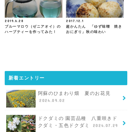
2019.6.28
2017.12.1
ブルーマロウ（ゼニアオイ）の
超かんたん 「ゆず味噌 焼き
ハーブティーを作ってみた！
おにぎり」秋の味わい
新着エントリー
阿蘇のひまわり畑 夏のお花見
2024.09.02
ドクダミの 園芸品種 八重咲きド
クダミ・五色ドクダミ
2024.07.29