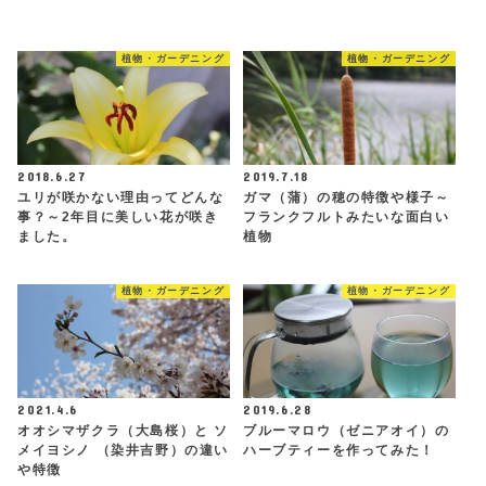
植物・ガーデニング
植物・ガーデニング
2018.6.27
2019.7.18
ユリが咲かない理由ってどんな
ガマ（蒲）の穂の特徴や様子～
事？～2年目に美しい花が咲き
フランクフルトみたいな面白い
ました。
植物
植物・ガーデニング
植物・ガーデニング
2021.4.6
2019.6.28
オオシマザクラ（大島桜）と ソ
ブルーマロウ（ゼニアオイ）の
メイヨシノ （染井吉野）の違い
ハーブティーを作ってみた！
や特徴