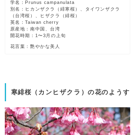
学名：Prunus campanulata
別名：ヒカンザクラ（緋寒桜）、タイワンザクラ
（台湾桜）、ヒザクラ（緋桜）
英名：Taiwan cherry
原産地：南中国、台湾
開花時期：1〜3月の上旬
花言葉：艶やかな美人
寒緋桜（カンヒザクラ）の花のようす