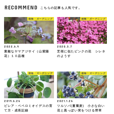
RECOMMEND
こちらの記事も人気です。
植物・ガーデニング
植物・ガーデニング
2022.6.9
2020.5.7
素敵なヤマアジサイ（山紫陽
芝桜に似たピンクの花 シレネ
花）１０品種
のようす
植物・ガーデニング
植物・ガーデニング
2019.6.26
2021.1.26
ピレア・ペペロミオイデスの育
ツルソバ(蔓蕎麦) 小さな白い
て方・成長記録
花と黒っぽい実をつける野草