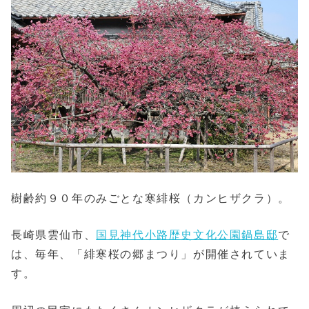
樹齢約９０年のみごとな寒緋桜（カンヒザクラ）。
長崎県雲仙市、
国見神代小路歴史文化公園鍋島邸
で
は、毎年、「緋寒桜の郷まつり」が開催されていま
す。