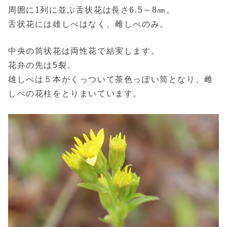
周囲に1列に並ぶ舌状花は長さ6.5～8㎜。
舌状花には雄しべはなく、雌しべのみ。
中央の筒状花は両性花で結実します。
花弁の先は5裂。
雄しべは５本がくっついて茶色っぽい筒となり、雌
しべの花柱をとりまいています。