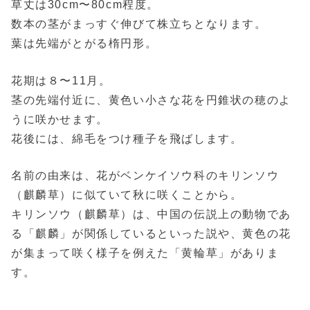
草丈は30cm〜80cm程度。
数本の茎がまっすぐ伸びて株立ちとなります。
葉は先端がとがる楕円形。
花期は８〜11月。
茎の先端付近に、黄色い小さな花を円錐状の穂のよ
うに咲かせます。
花後には、綿毛をつけ種子を飛ばします。
名前の由来は、花がベンケイソウ科のキリンソウ
（麒麟草）に似ていて秋に咲くことから。
キリンソウ（麒麟草）は、中国の伝説上の動物であ
る「麒麟」が関係しているといった説や、黄色の花
が集まって咲く様子を例えた「黄輪草」がありま
す。