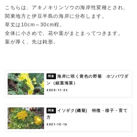
こちらは、アキノキリンソウの海岸性変種とされ、
関東地方と伊豆半島の海岸に分布します。
草丈は10cm～30cm程。
全体に小さめで、花や葉がまとまってつきます。
葉が厚く、先は鈍形。
海岸に咲く黄色の野菊 ホソバワダ
ン（細葉海菜）
2020-11-24
イソギク(磯菊) 特徴・様子・育て
方
2021-12-16