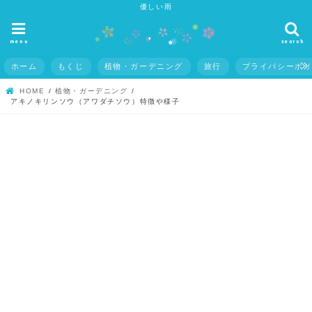
優しい雨
menu
search
ホーム
もくじ
植物・ガーデニング
旅行
プライバシーポ
HOME
植物・ガーデニング
アキノキリンソウ（アワダチソウ）特徴や様子