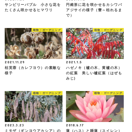
サンビリーバブル 小さな花を
円錐形に花を咲かせるカシワバ
たくさん咲かせるヒマワリ
アジサイの様子（蕾～枯れるま
で）
植物・ガーデニング
植物・ガーデニング
2021.11.29
2021.1.5
枯芙蓉（カレフヨウ）の素敵な
ハゼノキ（櫨の木、黄櫨の木）
様子
の紅葉 美しい櫨紅葉（はぜも
みじ)
植物・ガーデニング
植物・ガーデニング
2023.3.23
2018.6.17
ミモザ（ギンヨウアカシア）の
蓮（ハス）と睡蓮（スイレン）