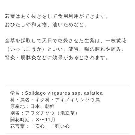
若葉はあく抜きをして食用利用ができます。
おひたしや和え物、油いためなど。
全草を採取して天日で乾燥させた生薬は、一枝黄花
（いっしこうか）といい、健胃、喉の腫れや痛み、
腎炎・膀胱炎などに効果があるとされます。
学名：Solidago virgaurea ssp. asiatica
科・属名：キク科・アキノキリンソウ属
原産地：日本、朝鮮
別名：アワダチソウ（泡立草）
開花時期：８〜11月
花言葉：「安心」「強い心」