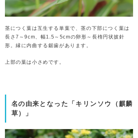
茎につく葉は互生する単葉で、茎の下部につく葉は
長さ7～9cm、幅1.5～5cmの卵形～長楕円状披針
形。縁に内曲する鋸歯があります。
上部の葉は小さめです。
名の由来となった「キリンソウ（麒麟
草）」