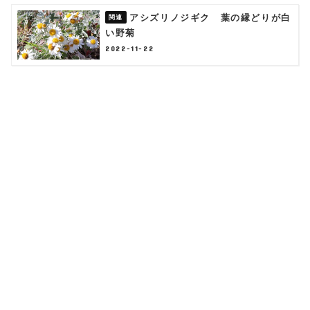
アシズリノジギク 葉の縁どりが白
い野菊
2022-11-22