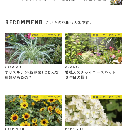
RECOMMEND
こちらの記事も人気です。
植物・ガーデニング
植物・ガーデニング
2022.2.8
2021.7.1
オリズルラン(折鶴蘭)はどんな
地植えのチャイニーズハット
種類があるの？
３年目の様子
植物・ガーデニング
植物・ガーデニング
2022.9.28
2020.6.12