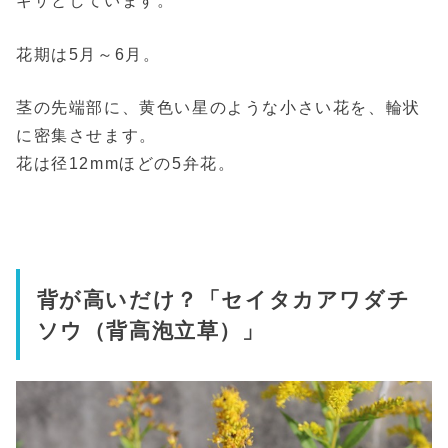
ギザとしています。
花期は5月～6月。
茎の先端部に、黄色い星のような小さい花を、輪状
に密集させます。
花は径12mmほどの5弁花。
背が高いだけ？「セイタカアワダチ
ソウ（背高泡立草）」