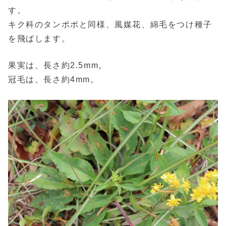
す。
キク科のタンポポと同様、風媒花、綿毛をつけ種子
を飛ばします。
果実は、長さ約2.5mm。
冠毛は、長さ約4mm。