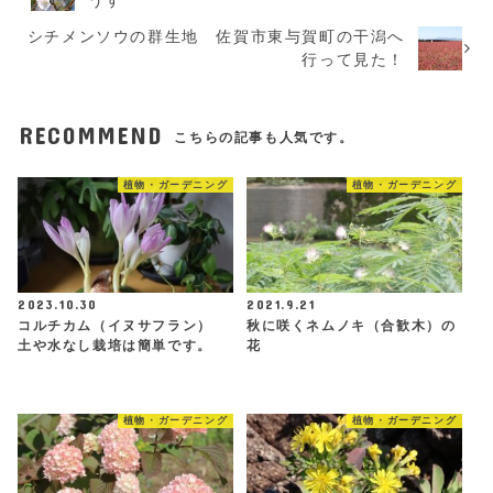
シチメンソウの群生地 佐賀市東与賀町の干潟へ
行って見た！
RECOMMEND
こちらの記事も人気です。
植物・ガーデニング
植物・ガーデニング
2023.10.30
2021.9.21
コルチカム（イヌサフラン）
秋に咲くネムノキ（合歓木）の
土や水なし栽培は簡単です。
花
植物・ガーデニング
植物・ガーデニング