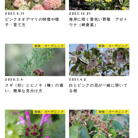
2023.5.11
2023.12.21
ピンクオオデマリの特徴や様
海岸に咲く黄色い野菊 アゼト
子・育て方
ウナ（畔唐菜）
植物・ガーデニング
植物・ガーデニング
2020.3.4
2021.4.2
スギ（杉）とヒノキ（檜）の違
白とピンクの花が一緒に咲いて
い、簡単な見分け方
る桜
植物・ガーデニング
植物・ガーデニング