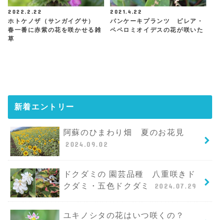
2022.2.22
2021.4.22
ホトケノザ（サンガイグサ）
パンケーキプランツ ピレア・
春一番に赤紫の花を咲かせる雑
ペペロミオイデスの花が咲いた
草
新着エントリー
阿蘇のひまわり畑 夏のお花見
2024.09.02
ドクダミの 園芸品種 八重咲きド
クダミ・五色ドクダミ
2024.07.29
ユキノシタの花はいつ咲くの？