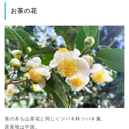
お茶の花
茶の木も山茶花と同じくツバキ科ツバキ属。
原産地は中国。