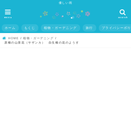
優しい雨
menu
search
ホーム
もくじ
植物・ガーデニング
旅行
プライバシーポ
HOME
植物・ガーデニング
原種の山茶花（サザンカ） 自生種の花のようす