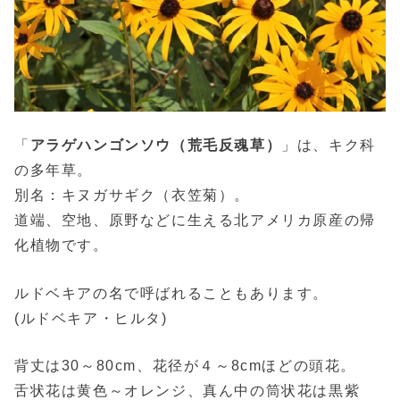
「
アラゲハンゴンソウ（荒毛反魂草）
」は、キク科
の多年草。
別名：キヌガサギク（衣笠菊）。
道端、空地、原野などに生える北アメリカ原産の帰
化植物です。
ルドベキアの名で呼ばれることもあります。
(ルドベキア・ヒルタ)
背丈は30～80cm、花径が４～8cmほどの頭花。
舌状花は黄色～オレンジ、真ん中の筒状花は黒紫