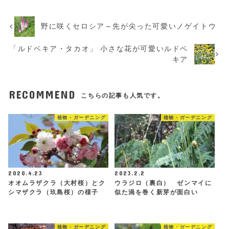
野に咲くセロシア～先が尖った可愛いノゲイトウ
「ルドベキア・タカオ」 小さな花が可愛いルドベ
キア
RECOMMEND
こちらの記事も人気です。
植物・ガーデニング
植物・ガーデニング
2020.4.23
2023.2.2
オオムラザクラ（大村桜）とク
ウラジロ（裏白） ゼンマイに
シマザクラ（玖島桜）の様子
似た渦を巻く新芽が面白い
植物・ガーデニング
植物・ガーデニング