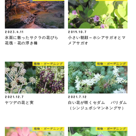
2023.4.11
2019.10.7
水面に散ったサクラの花びら
小さい朝顔～ホシアサガオとマ
花筏・花の浮き橋
メアサガオ
植物・ガーデニング
植物・ガーデニング
2021.12.7
2021.7.12
ヤツデの花と実
白い花が咲くセダム パリダム
（シンジュボシマンネングサ）
植物・ガーデニング
植物・ガーデニング