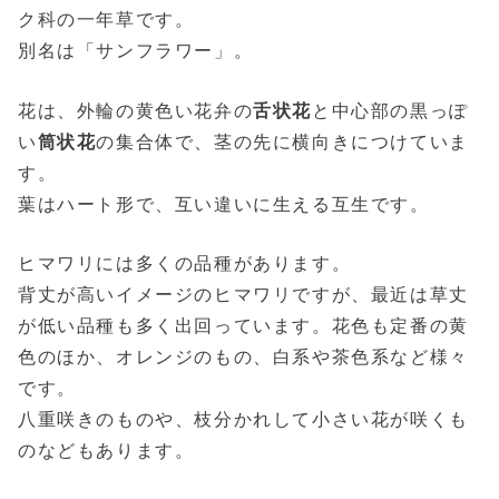
ク科の一年草です。
別名は「サンフラワー」。
花は、外輪の黄色い花弁の
舌状花
と中心部の黒っぽ
い
筒状花
の集合体で、茎の先に横向きにつけていま
す。
葉はハート形で、互い違いに生える互生です。
ヒマワリには多くの品種があります。
背丈が高いイメージのヒマワリですが、最近は草丈
が低い品種も多く出回っています。花色も定番の黄
色のほか、オレンジのもの、白系や茶色系など様々
です。
八重咲きのものや、枝分かれして小さい花が咲くも
のなどもあります。