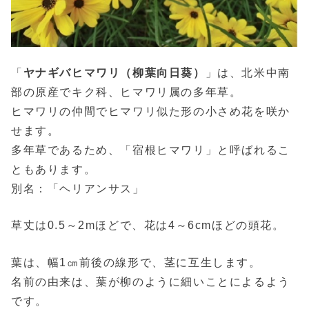
「
ヤナギバヒマワリ（柳葉向日葵）
」は、北米中南
部の原産でキク科、ヒマワリ属の多年草。
ヒマワリの仲間でヒマワリ似た形の小さめ花を咲か
せます。
多年草であるため、「宿根ヒマワリ」と呼ばれるこ
ともあります。
別名：「ヘリアンサス」
草丈は0.5～2mほどで、花は4～6cmほどの頭花。
葉は、幅1㎝前後の線形で、茎に互生します。
名前の由来は、葉が柳のように細いことによるよう
です。