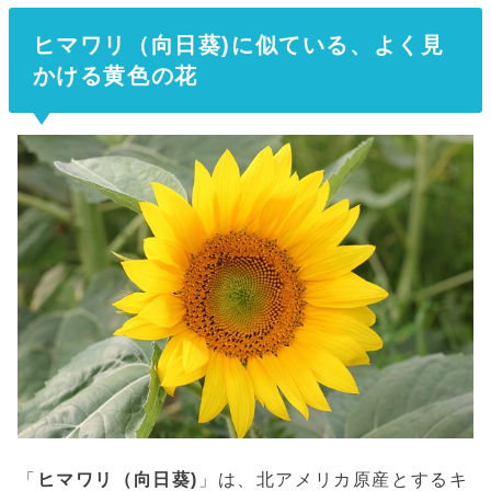
ヒマワリ（向日葵)に似ている、よく見
かける黄色の花
「
ヒマワリ（向日葵)
」は、北アメリカ原産とするキ