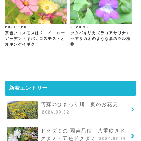
2020.8.28
2020.9.2
黄色いコスモスは？ イエロー
ツタバキリカズラ（アサリナ）
ガーデン・キバナコスモス・オ
～アサガオのような葉のツル植
オキンケイギク
物
新着エントリー
阿蘇のひまわり畑 夏のお花見
2024.09.02
ドクダミの 園芸品種 八重咲きド
クダミ・五色ドクダミ
2024.07.29