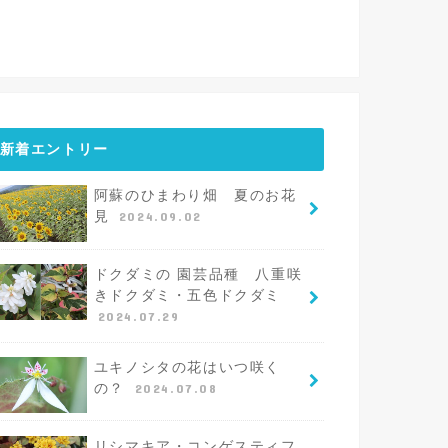
新着エントリー
阿蘇のひまわり畑 夏のお花
見
2024.09.02
ドクダミの 園芸品種 八重咲
きドクダミ・五色ドクダミ
2024.07.29
ユキノシタの花はいつ咲く
の？
2024.07.08
リシマキア・コンゲスティフ