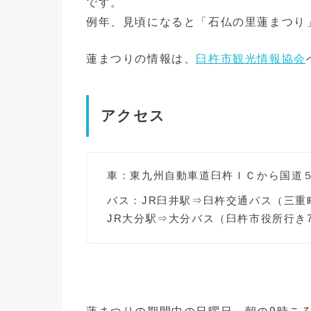
です。
例年、見頃になると「石仏の里蓮まつり
蓮まつりの情報は、
臼杵市観光情報協会
アクセス
車：東九州自動車道臼杵ＩＣから国道
バス：JR臼井駅⇒臼杵交通バス（三重
JR大分駅⇒大分バス（臼杵市役所行き