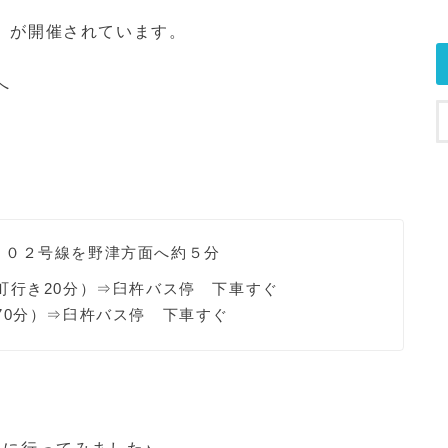
」が開催されています。
へ
５０２号線を野津方面へ約５分
町行き20分）⇒臼杵バス停 下車すぐ
70分）⇒臼杵バス停 下車すぐ