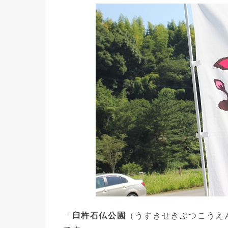
「
臼杵石仏公園
（うすきせきぶつこうえ