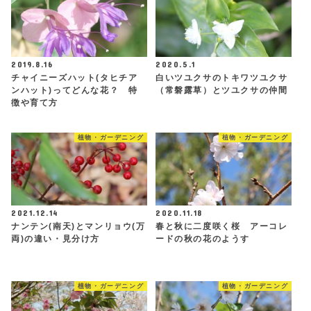
2019.8.16
2020.5.1
チャイニーズハット(タヒチア
白いツユクサのトキワツユクサ
ンハット)ってどんな花？ 特
（常磐露草）とツユクサの仲間
徴や育て方
植物・ガーデニング
植物・ガーデニング
2021.12.14
2020.11.18
ナンテン(南天)とマンリョウ(万
春と秋に二度咲く桜 アーコレ
両)の違い・見分け方
ードの秋の花のようす
植物・ガーデニング
植物・ガーデニング