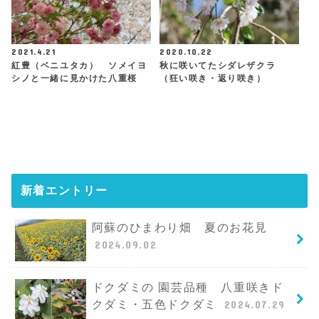
2021.4.21
2020.10.22
紅豊（ベニユタカ） ソメイヨ
秋に咲いてたシダレザクラ
シノと一緒に見かけた八重桜
（狂い咲き・返り咲き）
新着エントリー
阿蘇のひまわり畑 夏のお花見
2024.09.02
ドクダミの 園芸品種 八重咲きド
クダミ・五色ドクダミ
2024.07.29