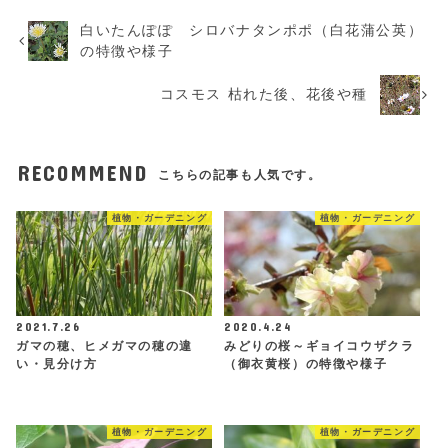
白いたんぽぽ シロバナタンポポ（白花蒲公英）
の特徴や様子
コスモス 枯れた後、花後や種
RECOMMEND
こちらの記事も人気です。
植物・ガーデニング
植物・ガーデニング
2021.7.26
2020.4.24
ガマの穂、ヒメガマの穂の違
みどりの桜～ギョイコウザクラ
い・見分け方
（御衣黄桜）の特徴や様子
植物・ガーデニング
植物・ガーデニング