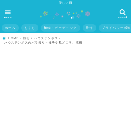
優しい雨
menu
search
ホーム
もくじ
植物・ガーデニング
旅行
プライバシーポ
HOME
旅行
ハウステンボス
ハウステンボスのバラ祭り～様子や見どころ、感想