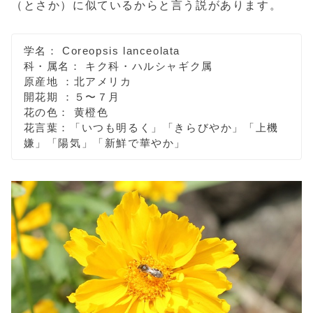
（とさか）に似ているからと言う説があります。
学名： Coreopsis lanceolata
科・属名： キク科・ハルシャギク属
原産地 ：北アメリカ
開花期 ：５〜７月
花の色： 黄橙色
花言葉：「いつも明るく」「きらびやか」「上機
嫌」「陽気」「新鮮で華やか」