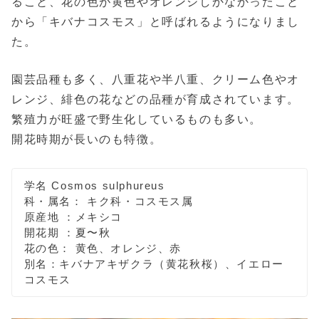
ること、花の色が黄色やオレンジしかなかったこと
から「キバナコスモス」と呼ばれるようになりまし
た。
園芸品種も多く、八重花や半八重、クリーム色やオ
レンジ、緋色の花などの品種が育成されています。
繁殖力が旺盛で野生化しているものも多い。
開花時期が長いのも特徴。
学名 Cosmos sulphureus
科・属名： キク科・コスモス属
原産地 ：メキシコ
開花期 ：夏〜秋
花の色： 黄色、オレンジ、赤
別名：キバナアキザクラ（黄花秋桜）、イエロー
コスモス