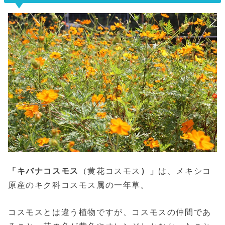
「キバナコスモス
（黄花コスモス
）」
は、メキシコ
原産のキク科コスモス属の一年草。
コスモスとは違う植物ですが、コスモスの仲間であ