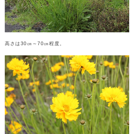
高さは30㎝～70㎝程度。