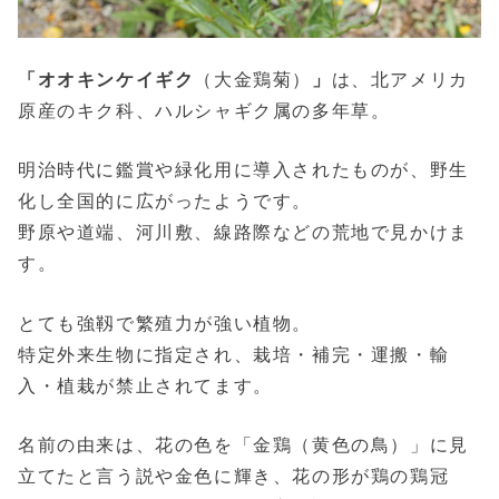
「オオキンケイギク
（大金鶏菊）
」
は、北アメリカ
原産のキク科、ハルシャギク属の多年草。
明治時代に鑑賞や緑化用に導入されたものが、野生
化し全国的に広がったようです。
野原や道端、河川敷、線路際などの荒地で見かけま
す。
とても強靱で繁殖力が強い植物。
特定外来生物に指定され、栽培・補完・運搬・輸
入・植栽が禁止されてます。
名前の由来は、花の色を「金鶏（黄色の鳥）」に見
立てたと言う説や金色に輝き、花の形が鶏の鶏冠