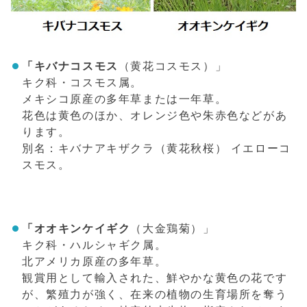
「キバナコスモス
（黄花コスモス）」
キク科・コスモス属。
メキシコ原産の多年草または一年草。
花色は黄色のほか、オレンジ色や朱赤色などがあ
ります。
別名：キバナアキザクラ（黄花秋桜） イエローコ
スモス。
「オオキンケイギク
（大金鶏菊）」
キク科・ハルシャギク属。
北アメリカ原産の多年草。
観賞用として輸入された、鮮やかな黄色の花です
が、繁殖力が強く、在来の植物の生育場所を奪う