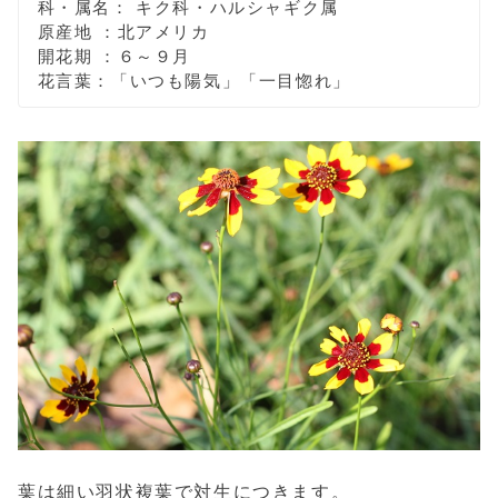
科・属名： キク科・ハルシャギク属
原産地 ：北アメリカ
開花期 ：６～９月
花言葉：「いつも陽気」「一目惚れ」
葉は細い羽状複葉で対生につきます。