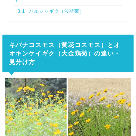
3.1
ハルシャギク（波斯菊）
キバナコスモス（黄花コスモス）とオ
オキンケイギク（大金鶏菊）の違い・
見分け方